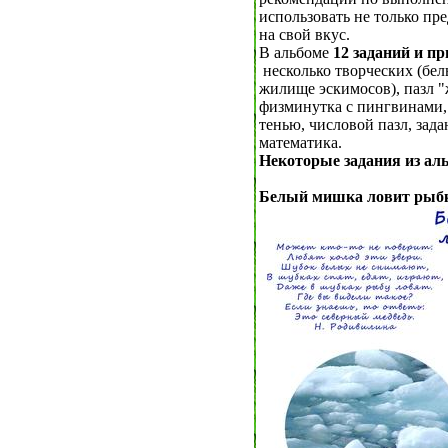
использовать не только пр
на свой вкус.
В альбоме
12 заданий
и пр
несколько творческих (бел
жилище эскимосов), пазл "
физминутка с пингвинами, 
тенью, числовой пазл, зада
математика.
Некоторые задания из ал
Белый мишка ловит рыбку