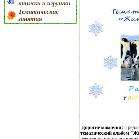
книжки и игрушки
Тематические
занятия
Дорогие мамочки!
Предл
тематический альбом "Ж
рекомендации по выполнен