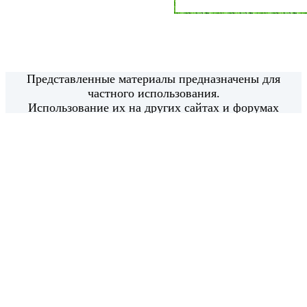
Представленные материалы предназначены для
частного использования.
Использование их на других сайтах и форумах
возможно только с моего письменного согласия.
Использование материалов в коммерческих целях
категорически запрещено.
Все права защищены.
© 2014 - 2020
РадаРадуга - Радуга Идей - radaraduga.ru