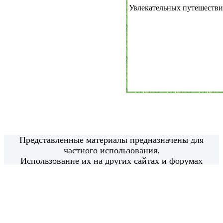
Увлекательных путешестви
Представленные материалы предназначены для
частного использования.
Использование их на других сайтах и форумах
возможно только с моего письменного согласия.
Использование материалов в коммерческих целях
категорически запрещено.
Все права защищены.
© 2014 - 2020
РадаРадуга - Радуга Идей - radaraduga.ru