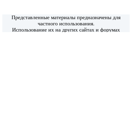
Представленные материалы предназначены для
частного использования.
Использование их на других сайтах и форумах
возможно только с моего письменного согласия.
Использование материалов в коммерческих целях
категорически запрещено.
Все права защищены.
© 2014 - 2020
РадаРадуга - Радуга Идей - radaraduga.ru