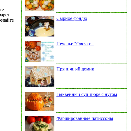
те
фарет
Сырное фондю
оздайте
Печенье "Овечки"
Пряничный домик
Тыквенный суп-пюре с нутом
Фаршированные патиссоны