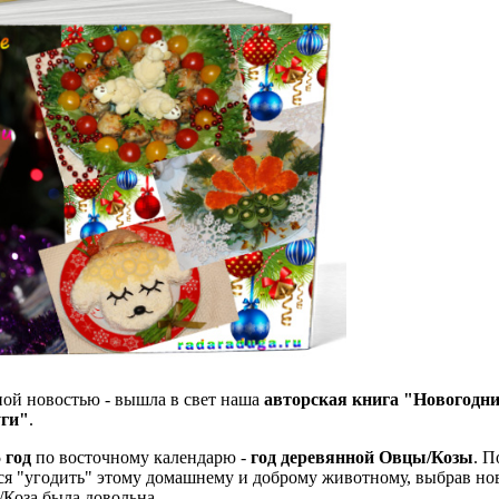
ой новостью - вышла в свет наша
авторская книга "Новогодни
уги"
.
 год
по восточному календарю -
год деревянной Овцы/Козы
. П
ся "угодить" этому домашнему и доброму животному, выбрав но
/Коза была довольна.