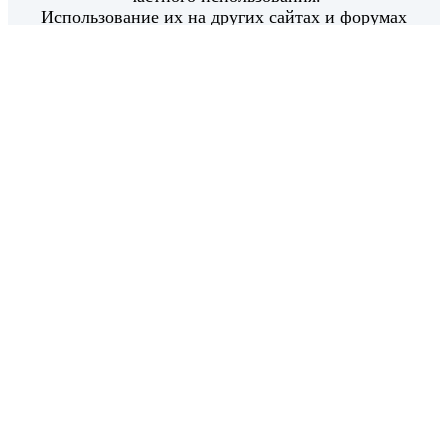
Использование их на других сайтах и форумах
возможно только с моего письменного согласия.
Использование материалов в коммерческих целях
категорически запрещено.
Все права защищены.
© 2014 - 2020
РадаРадуга - Радуга Идей - radaraduga.ru