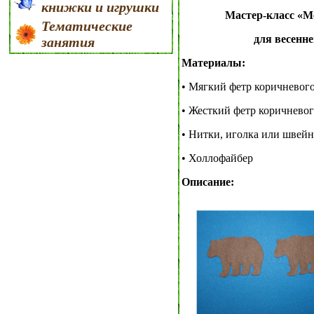
книжки и игрушки
Мастер-класс «М
Тематические
для весенне
занятия
Материалы:
• Мягкий фетр коричневого
• Жесткий фетр коричнево
• Нитки, иголка или швей
• Холлофайбер
Описание: